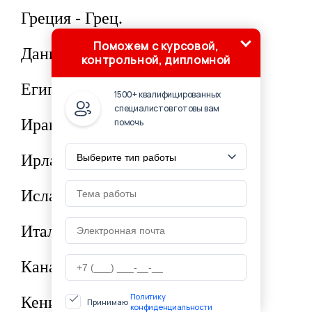
Греция - Грец.
Поможем с курсовой,
Дания - Дан.
контрольной, дипломной
Египет - Егип.
1500+ квалифицированных
специалистов готовы вам
Иран - Ир.
помочь
Ирландия - Ирл.
Исландия - Исл.
Италия - Ит.
Канада - Кан.
Политику
Кения - Кен.
Принимаю
конфиденциальности