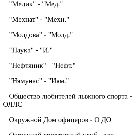
"Медик" - "Мед."
"Мехнат" - "Мехн."
"Молдова" - "Молд."
"Наука" - "И."
"Нефтяник" - "Нефт."
"Нямунас" - "Иям."
Общество любителей лыжного спорта -
ОЛЛС
Окружной Дом офицеров - О ДО
Окружной спортивный клуб - оск