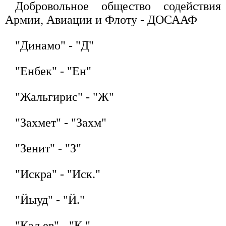
Добровольное общество содействия
Армии, Авиации и Флоту - ДОСААФ
"Динамо" - "Д"
"Енбек" - "Ен"
"Жальгирис" - "Ж"
"Захмет" - "Захм"
"Зенит" - "З"
"Искра" - "Иск."
"Йыуд" - "Й."
"Кал ев" - "К."