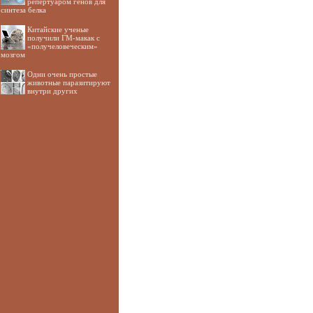
репертуаром генов для
синтеза белка
Китайские ученые
получили ГМ-макак с
«получеловеческим»
мозгом
Одни очень простые
животные паразитируют
внутри других