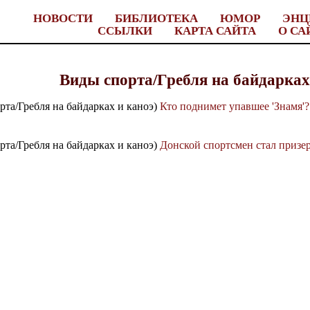
НОВОСТИ
БИБЛИОТЕКА
ЮМОР
ЭНЦ
ССЫЛКИ
КАРТА САЙТА
О СА
Виды спорта/Гребля на байдарках
рта/Гребля на байдарках и каноэ)
Кто поднимет упавшее 'Знамя'?
рта/Гребля на байдарках и каноэ)
Донской спортсмен стал призе