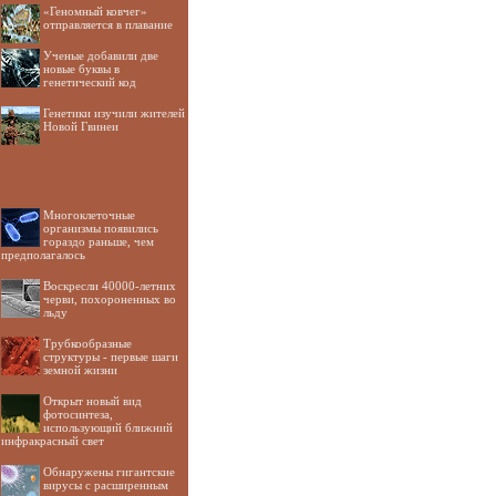
«Геномный ковчег»
отправляется в плавание
Ученые добавили две
новые буквы в
генетический код
Генетики изучили жителей
Новой Гвинеи
Многоклеточные
организмы появились
гораздо раньше, чем
предполагалось
Воскресли 40000-летних
черви, похороненных во
льду
Трубкообразные
структуры - первые шаги
земной жизни
Открыт новый вид
фотосинтеза,
использующий ближний
инфракрасный свет
Обнаружены гигантские
вирусы с расширенным