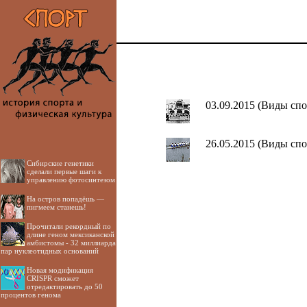
03.09.2015 (Виды спо
26.05.2015 (Виды спо
Сибирские генетики
сделали первые шаги к
управлению фотосинтезом
На остров попадёшь —
пигмеем станешь!
Прочитали рекордный по
длине геном мексиканской
амбистомы - 32 миллиарда
пар нуклеотидных оснований
Новая модификация
CRISPR сможет
отредактировать до 50
процентов генома