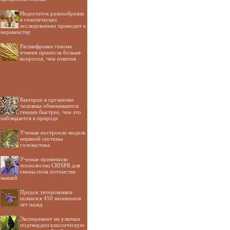
Недостаток разнообразия
в генетических
исследованиях приводит к
неравенству
Расшифровка генома
ячменя принесла больше
вопросов, чем ответов
Бактерии в организме
человека обмениваются
генами быстрее, чем это
наблюдается в природе
Ученые построили модель
нервной системы
головастика
Ученые применили
технологию CRISPR для
смены пола потомства
мышей
Предок энтерококков
появился 450 миллионов
лет назад
Эксперимент на улитках
подтвердил классическую