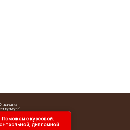
бязательна:
кая культура'
Поможем с курсовой,
онтрольной, дипломной