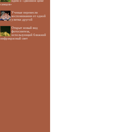
идею о «двойной цене
самцов»
Ученые перенесли
воспоминания от одной
улитки другой
Открыт новый вид
фотосинтеза,
использующий ближний
инфракрасный свет