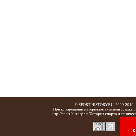
© SPORT-HISTORY.RU, 2009-2019
При копировании материалов активная ссылка о
http://sport-history.ru/ 'История спорта и физичес
к