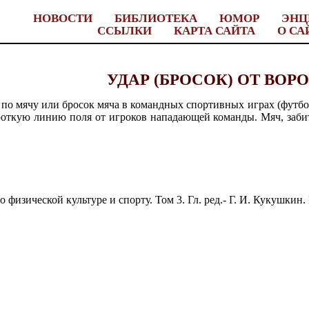
НОВОСТИ
БИБЛИОТЕКА
ЮМОР
ЭНЦ
ССЫЛКИ
КАРТА САЙТА
О СА
УДАР (БРОСОК) ОТ ВОР
мячу или бросок мяча в командных спортивных играх (футбол, 
роткую линию поля от игроков нападающей команды. Мяч, забиты
изической культуре и спорту. Том 3. Гл. ред.- Г. И. Кукушкин. М