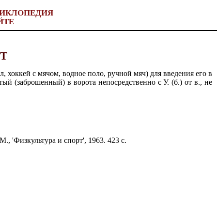
ИКЛОПЕДИЯ
ЙТЕ
ОТ
хоккей с мячом, водное поло, ручной мяч) для введения его в
й (заброшенный) в ворота непосредственно с У. (б.) от в., не
., 'Физкультура и спорт', 1963. 423 с.