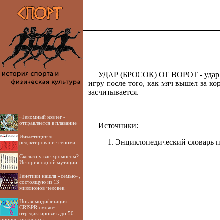
УДАР (БРОСОК) ОТ ВОРОТ - удар по 
игру после того, как мяч вышел за ко
засчитывается.
«Геномный ковчег»
отправляется в плавание
Источники:
Инвестиции в
Энциклопедический словарь по ф
редактирование генома
Сколько у вас хромосом?
История одной мутации
Генетики нашли «семью»,
состоящую из 13
миллионов человек
Новая модификация
CRISPR сможет
отредактировать до 50
процентов генома