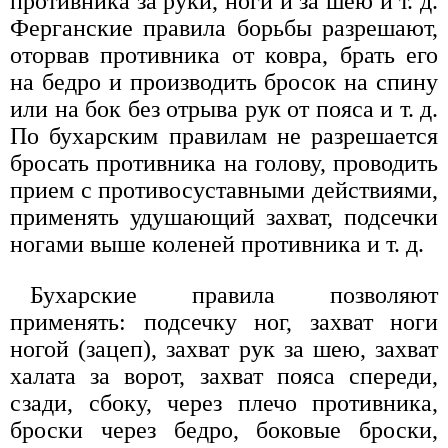
противника за руки, ноги и за шею и т. д.
Ферганские правила борьбы разрешают,
оторвав противника от ковра, брать его
на бедро и производить бросок на спину
или на бок без отрыва рук от пояса и т. д.
По бухарским правилам не разрешается
бросать противника на голову, проводить
прием с противосуставными действиями,
применять удушающий захват, подсечки
ногами выше коленей противника и т. д.
Бухарские правила позволяют
применять: подсечку ног, захват ноги
ногой (зацеп), захват рук за шею, захват
халата за ворот, захват пояса спереди,
сзади, сбоку, через плечо противника,
броски через бедро, боковые броски,