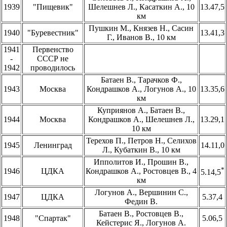
1939
"Пищевик"
Шелешнев Л., Касаткин А., 10
13.47,5
км
Пушкин М., Князев Н., Сасин
1940
"Буревестник"
13.41,3
Г., Иванов В., 10 км
1941
Первенство
-
СССР не
1942
проводилось
Батаен В., Тарачков Ф.,
1943
Москва
Кондрашков А., Логунов А., 10
13.35,6
км
Куприянов А., Батаен В.,
1944
Москва
Кондрашков А., Шелешнев Л.,
13.29,1
10 км
Терехов П., Петров Н., Селихов
1945
Ленинград
14.11,0
Л., Кубаткин В., 10 км
Ипполитов И., Прошин В.,
*
1946
ЦДКА
Кондрашков А., Ростовцев В., 4
5.14,5
км
Логунов А., Вершинин С.,
1947
ЦДКА
5.37,4
Федин В.
Батаен В., Ростовцев В.,
1948
"Спартак"
5.06,5
Кейстерис Я., Логунов А.