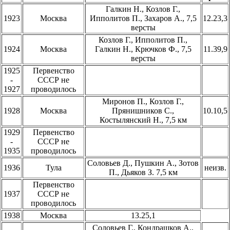
Галкин Н., Козлов Г.,
1923
Москва
Ипполитов П., Захаров А., 7,5
12.23,3
версты
Козлов Г., Ипполитов П.,
1924
Москва
Галкин Н., Крючков Ф., 7,5
11.39,9
версты
1925
Первенство
-
СССР не
1927
проводилось
Миронов П., Козлов Г.,
1928
Москва
Прянишников С.,
10.10,5
Костылянский Н., 7,5 км
1929
Первенство
-
СССР не
1935
проводилось
Соловьев Д., Пушкин А., Зотов
1936
Тула
неизв.
П., Дьяков З. 7,5 км
Первенство
1937
СССР не
проводилось
1938
Москва
13.25,1
Соловьев Г., Кондрашков А.,