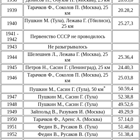
Тарачков Ф., Соколов П. (Москва), 25
1939
20.28,2
км
Пушкин М. (Тула), Лежава Г. (Тбилиси),
1940
25.27,3
25 км
1941 -
Первенство СССР не проводилось
1942
1943
Не разыгрывалось
Шелешнев Л., Лежава Г. (Москва), 25
1944
25.36,4
км
1945
Петров Н., Сасин Г. (Ленинград), 25 км
24.40,3
Тарачков Ф., Соколов П. (Москва), 25
1946
25.03,8
км
*
50.59,4
Пушкин М., Сасин Г. (Тула), 50 км
1947
Пушкин М., Сасин Г. (Тула)
52.38,8
1948
Пушкин М., Сасин Г. (Тула)
49.52,6
1949
Зайпольд В., Разуваев И. (Москва)
49.29,9
1950
Тарачков Ф., Аренс А. (Москва)
57.14,0
1951
Федин В., Русаков В. (Тула)
51.46,0
1952
Федин В., Русаков В. (Тула)
51.38,4