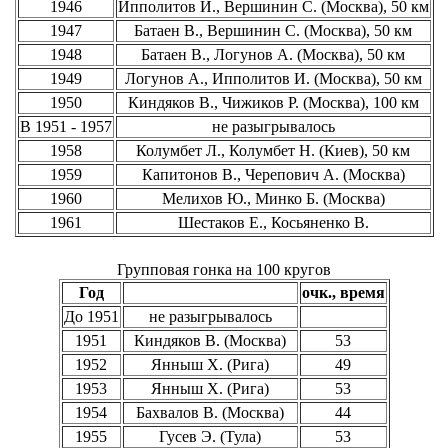
1946
Ипполитов И., Вершинин С. (Москва), 50 км
1947
Батаен В., Вершинин С. (Москва), 50 км
1948
Батаен В., Логунов А. (Москва), 50 км
1949
Логунов А., Ипполитов И. (Москва), 50 км
1950
Киндяков В., Чижиков Р. (Москва), 100 км
В 1951 - 1957
не разыгрывалось
1958
Колумбет Л., Колумбет Н. (Киев), 50 км
1959
Капитонов В., Черепович А. (Москва)
1960
Мелихов Ю., Минко Б. (Москва)
1961
Шестаков Е., Косьяненко В.
Групповая гонка на 100 кругов
Год
очк., время
До 1951
не разыгрывалось
1951
Киндяков В. (Москва)
53
1952
Янныш X. (Рига)
49
1953
Янныш X. (Рига)
53
1954
Бахвалов В. (Москва)
44
1955
Гусев Э. (Тула)
53