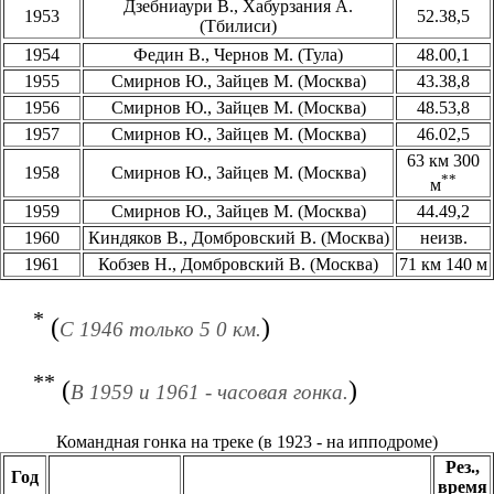
Дзебниаури В., Хабурзания А.
1953
52.38,5
(Тбилиси)
1954
Федин В., Чернов М. (Тула)
48.00,1
1955
Смирнов Ю., Зайцев М. (Москва)
43.38,8
1956
Смирнов Ю., Зайцев М. (Москва)
48.53,8
1957
Смирнов Ю., Зайцев М. (Москва)
46.02,5
63 км 300
1958
Смирнов Ю., Зайцев М. (Москва)
**
м
1959
Смирнов Ю., Зайцев М. (Москва)
44.49,2
1960
Киндяков В., Домбровский В. (Москва)
неизв.
1961
Кобзев Н., Домбровский В. (Москва)
71 км 140 м
*
(
)
С 1946 только 5 0 км.
**
(
)
В 1959 и 1961 - часовая гонка.
Командная гонка на треке (в 1923 - на ипподроме)
Рез.,
Год
время