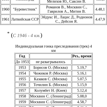
Мелихов Ю., Саксин В.
Романов В., Москвин С.,
1960
"Буревестник"
4.48,1
Гаврилов А., Митин В.
Эйдукс И., Лацис Д., Родионов
1961
Латвийская ССР
4.47,9
С., Дейсон Я.
*
(
)
С 1946 - 4 км.
Индивидуальная гонка преследования (трек) 4
км
Год
Рез., время
До 1953
не разыгрывалось
1953
Борисов О. (Москва)
5.19,7
1954
Чижиков Р. (Москва)
5.16,1
1955
Казаков С. (Москва)
5.07,5
1956
Точилин Б. (Москва)
5.15,9
1957
Колумбет Н. (Киев)
5.12,4
1958
Москвин С. (Ленинград)
5.08,0
1959
Москвин С. (Ленинград)
4.58,7