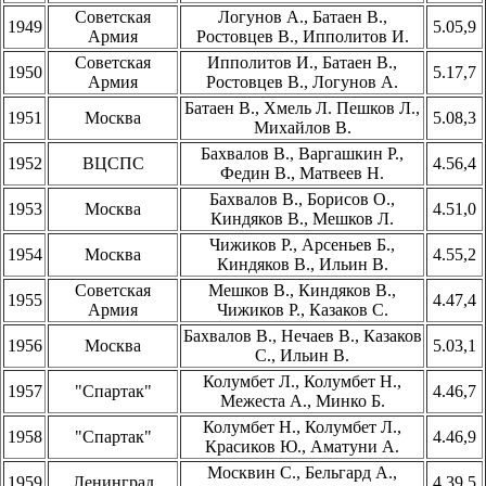
Советская
Логунов А., Батаен В.,
1949
5.05,9
Армия
Ростовцев В., Ипполитов И.
Советская
Ипполитов И., Батаен В.,
1950
5.17,7
Армия
Ростовцев В., Логунов А.
Батаен В., Хмель Л. Пешков Л.,
1951
Москва
5.08,3
Михайлов В.
Бахвалов В., Варгашкин Р.,
1952
ВЦСПС
4.56,4
Федин В., Матвеев Н.
Бахвалов В., Борисов О.,
1953
Москва
4.51,0
Киндяков В., Мешков Л.
Чижиков Р., Арсеньев Б.,
1954
Москва
4.55,2
Киндяков В., Ильин В.
Советская
Мешков В., Киндяков В.,
1955
4.47,4
Армия
Чижиков Р., Казаков С.
Бахвалов В., Нечаев В., Казаков
1956
Москва
5.03,1
С., Ильин В.
Колумбет Л., Колумбет Н.,
1957
"Спартак"
4.46,7
Межеста А., Минко Б.
Колумбет Н., Колумбет Л.,
1958
"Спартак"
4.46,9
Красиков Ю., Аматуни А.
Москвин С., Бельгард А.,
1959
Ленинград
4.39,5