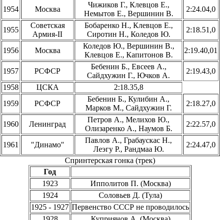
Чижиков Г., Клевцов Е.,
1954
Москва
2:24.04,0
Немытов Е., Вершинин В.
Советская
Бобаренко Н., Клевцов Е.,
1955
2:18.51,0
Армия-II
Сиротин Н., Коледов Ю.
Коледов Ю., Вершинин В.,
1956
Москва
2:19.40,01
Клевцов Е., Капитонов В.
Бебенин Б., Евсеев А.,
1957
РСФСР
2:19.43,0
Сайдхужин Г., Ючков А.
1958
ЦСКА
2:18.35,8
Бебенин Б., Кулибин А.,
1959
РСФСР
2:18.27,0
Марков М., Сайдхужин Г.
Петров А., Мелихов Ю.,
1960
Ленинград
2:22.57,0
Олизаренко А., Наумов Б.
Павлов А., Грабаускас Н.,
1961
"Динамо"
2:24.47,0
Леэгу Р., Рандмаа Ю.
Спринтерская гонка (трек)
Год
1923
Ипполитов П. (Москва)
1924
Соловьев Д. (Тула)
1925 - 1927
Первенство СССР не проводилось
1928
Куприянов А. (Москва)