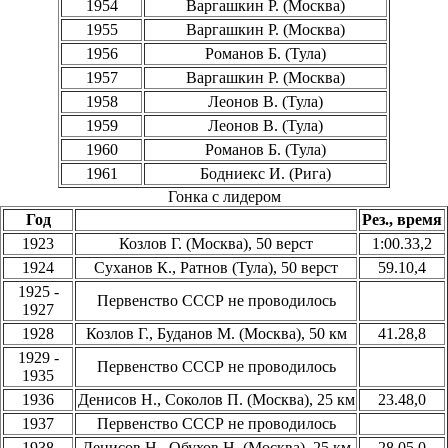
1954
Варгашкин Р. (Москва)
1955
Варгашкин Р. (Москва)
1956
Романов Б. (Тула)
1957
Варгашкин Р. (Москва)
1958
Леонов В. (Тула)
1959
Леонов В. (Тула)
1960
Романов Б. (Тула)
1961
Бодниекс И. (Рига)
Гонка с лидером
Год
Рез., время
1923
Козлов Г. (Москва), 50 верст
1:00.33,2
1924
Суханов К., Ратнов (Тула), 50 верст
59.10,4
1925 -
Первенство СССР не проводилось
1927
1928
Козлов Г., Буданов М. (Москва), 50 км
41.28,8
1929 -
Первенство СССР не проводилось
1935
1936
Денисов Н., Соколов П. (Москва), 25 км
23.48,0
1937
Первенство СССР не проводилось
1938
Денисов Н., Обухов Н. (Москва), 25 км
28.05,0