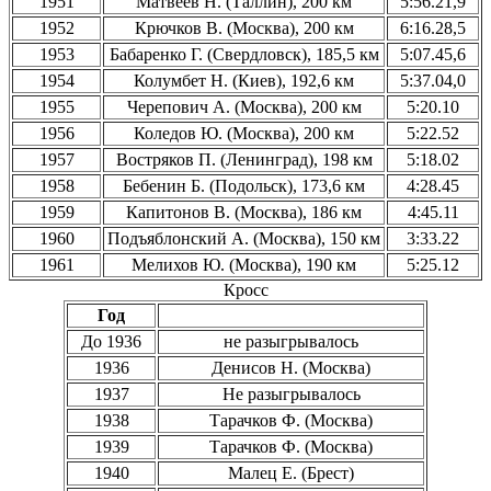
1951
Матвеев Н. (Таллин), 200 км
5:56.21,9
1952
Крючков В. (Москва), 200 км
6:16.28,5
1953
Бабаренко Г. (Свердловск), 185,5 км
5:07.45,6
1954
Колумбет Н. (Киев), 192,6 км
5:37.04,0
1955
Черепович А. (Москва), 200 км
5:20.10
1956
Коледов Ю. (Москва), 200 км
5:22.52
1957
Востряков П. (Ленинград), 198 км
5:18.02
1958
Бебенин Б. (Подольск), 173,6 км
4:28.45
1959
Капитонов В. (Москва), 186 км
4:45.11
1960
Подъяблонский А. (Москва), 150 км
3:33.22
1961
Мелихов Ю. (Москва), 190 км
5:25.12
Кросс
Год
До 1936
не разыгрывалось
1936
Денисов Н. (Москва)
1937
Не разыгрывалось
1938
Тарачков Ф. (Москва)
1939
Тарачков Ф. (Москва)
1940
Малец Е. (Брест)