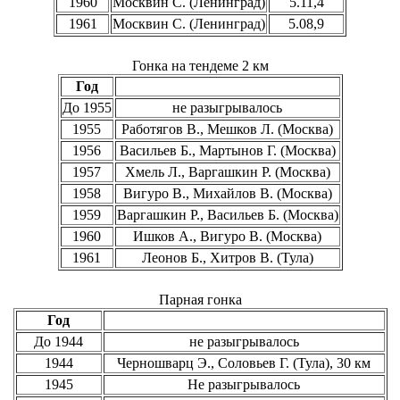
1960
Москвин С. (Ленинград)
5.11,4
1961
Москвин С. (Ленинград)
5.08,9
Гонка на тендеме 2 км
Год
До 1955
не разыгрывалось
1955
Работягов В., Мешков Л. (Москва)
1956
Васильев Б., Мартынов Г. (Москва)
1957
Хмель Л., Варгашкин Р. (Москва)
1958
Вигуро В., Михайлов В. (Москва)
1959
Варгашкин Р., Васильев Б. (Москва)
1960
Ишков А., Вигуро В. (Москва)
1961
Леонов Б., Хитров В. (Тула)
Парная гонка
Год
До 1944
не разыгрывалось
1944
Черношварц Э., Соловьев Г. (Тула), 30 км
1945
Не разыгрывалось