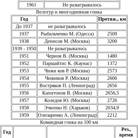
1961
Не разыгрывалось
Велотур и многодневная гонка
Год
Протяж., км
До 1937
не разыгрывалось
1937
Рыбальченко М. (Одесса)
2509
1938
Денисов М. (Москва)
3200
1939 - 1950
Не разыгрывалось
1951
Чернов В. (Москва)
1480
1952
Паршайтис К. (Каунас)
1372
1953
Чижи ков Р. (Москва)
2573
1954
Чижиков Р. (Москва)
2606
1955
Востряков П. (Ленинград)
2656
1956
Капитонов В. (Москва)
2656,5
1957
Коледов Ю. (Москва)
2726
1958
Эчкенко Н. (Харьков)
2034,9
1959
Олизаренко А. (Ленинград)
2212
Командная гонка на 100 км
Рез.,
Год
время