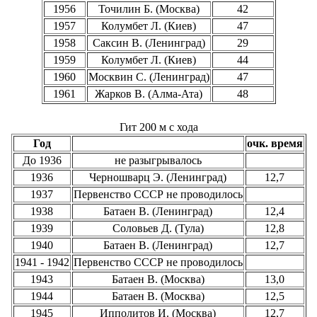
1956
Точилин Б. (Москва)
42
1957
Колумбет Л. (Киев)
47
1958
Саксин В. (Ленинград)
29
1959
Колумбет Л. (Киев)
44
1960
Москвин С. (Ленинград)
47
1961
Жарков В. (Алма-Ата)
48
Гит 200 м с хода
Год
очк. время
До 1936
не разыгрывалось
1936
Черношварц Э. (Ленинград)
12,7
1937
Первенство СССР не проводилось
1938
Батаен В. (Ленинград)
12,4
1939
Соловьев Д. (Тула)
12,8
1940
Батаен В. (Ленинград)
12,7
1941 - 1942
Первенство СССР не проводилось
1943
Батаен В. (Москва)
13,0
1944
Батаен В. (Москва)
12,5
1945
Ипполитов И. (Москва)
12,7