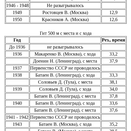
1946 - 1948
Не разыгрывалось
1949
Ростовцев В. (Москва)
12,9
1950
Красников А. (Москва)
12,6
Гит 500 м с места и с хода
Год
Рез., время
До 1936
не разыгрывалось
1936
Макаренко В. (Москва), с хода
33,2
Доенин Н. (Ленинград), с места
37,9
1937
Первенство СССР не проводилось
1938
Батаен В. (Ленинград), с хода
33,3
Соловьев Д. (Тула), с места
38,1
1939
Соловьев Д. (Тула), с хода
34,0
Батаен В. (Ленинград), с места
37,8
1940
Батаен В. (Ленинград), с хода
33,6
Батаен В. (Ленинград), с места
37,6
1941 - 1942
Первенство СССР не проводилось
1943
Батаен В. (Москва), с хода
35,2