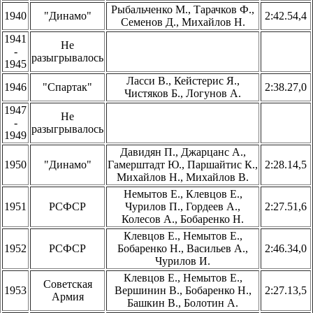
Рыбальченко М., Тарачков Ф.,
1940
"Динамо"
2:42.54,4
Семенов Д., Михайлов Н.
1941
Не
-
разыгрывалось
1945
Ласси В., Кейстерис Я.,
1946
"Спартак"
2:38.27,0
Чистяков Б., Логунов А.
1947
Не
-
разыгрывалось
1949
Давидян П., Джарцанс А.,
1950
"Динамо"
Гамерштадт Ю., Паршайтис К.,
2:28.14,5
Михайлов Н., Михайлов В.
Немытов Е., Клевцов Е.,
1951
РСФСР
Чурилов П., Гордеев А.,
2:27.51,6
Колесов А., Бобаренко Н.
Клевцов Е., Немытов Е.,
1952
РСФСР
Бобаренко Н., Васильев А.,
2:46.34,0
Чурилов И.
Клевцов Е., Немытов Е.,
Советская
1953
Вершинин В., Бобаренко Н.,
2:27.13,5
Армия
Башкин В., Болотин А.