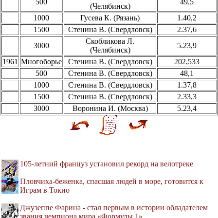
500
49,5
(Челябинск)
1000
Гусева К. (Рязань)
1.40,2
1500
Стенина В. (Свердловск)
2.37,6
Скобликова Л.
3000
5.23,9
(Челябинск)
1961
Многоборье
Стенина В. (Свердловск)
202,533
500
Стенина В. (Свердловск)
48,1
1000
Стенина В. (Свердловск)
1.37,8
1500
Стенина В. (Свердловск)
2.33,3
3000
Воронина И. (Москва)
5.23,4
105-летний француз установил рекорд на велотреке
Пловчиха-беженка, спасшая людей в море, готовится к
Играм в Токио
Джузеппе Фарина - стал первым в истории обладателем
звания чемпиона мира «Формулы 1»