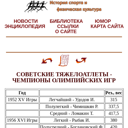
НОВОСТИ
БИБЛИОТЕКА
ЮМОР
ЭНЦИКЛОПЕДИЯ
ССЫЛКИ
КАРТА САЙТА
О САЙТЕ
СОВЕТСКИЕ ТЯЖЕЛОАТЛЕТЫ -
ЧЕМПИОНЫ ОЛИМПИЙСКИХ ИГР
Год
Рез., вес
1952 XV Игры
Легчайший - Удодов И.
315
Полулегкий - Чимишкян Р.
337,5
Средний - Ломакин Т.
417,5
1956 XVI Игры
Легкий - Рыбак И.
380
Полусредний - Богдановский Ф.
420