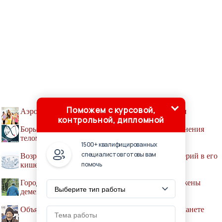
Поможем с курсовой,
Аэробику признали средством продления жизни
контрольной, дипломной
Борьба со старением: чем опасны попытки удлинения
теломеров
1500+ квалифицированных
специалистов готовы вам
Возраст человека можно узнать по составу бактерий в его
помочь
кишечнике
Городские пенсионеры оказались менее подвержены
деменции
Объявлено имя самого пожилого человека на планете