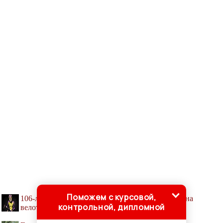
Поможем с курсовой,
106-летний неутомимый француз возвращается на
контрольной, дипломной
велотрек