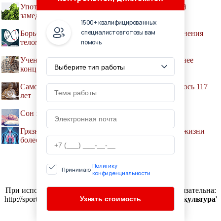
Употребление в пищу зеленых листовых овощей
замедляет старение мозга
1500+ квалифицированных
специалистов готовы вам
Борьба со старением: чем опасны попытки удлинения
помочь
теломеров
Ученые узнали, почему с возрастом людям труднее
концентрироваться
Самой пожилой жительнице планеты исполнилось 117
лет
Сон на подушке связали со старением
Грязный воздух уменьшает продолжительность жизни
более чем на год
Политику
Принимаю
конфиденциальности
© SPORT-HISTORY.RU, 2009-2019
При использовании материалов активная ссылка обязательна:
http://sport-history.ru/ '
История спорта и физическая культура
'