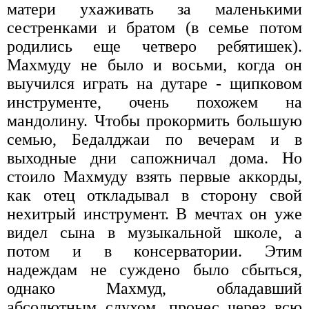
матери ухаживать за маленькими
сестренками и братом (в семье потом
родились еще четверо ребятишек).
Махмуду не было и восьми, когда он
выучился играть на дутаре - щипковом
инструменте, очень похожем на
мандолину. Чтобы прокормить большую
семью, Бедалджаи по вечерам и в
выходные дни сапожничал дома. Но
стоило Махмуду взять первые аккорды,
как отец откладывал в сторону свой
нехитрый инструмент. В мечтах он уже
видел сына в музыкальной школе, а
потом и в консерватории. Этим
надеждам не суждено было сбыться,
однако Махмуд, обладавший
абсолютным слухом, пронес через всю