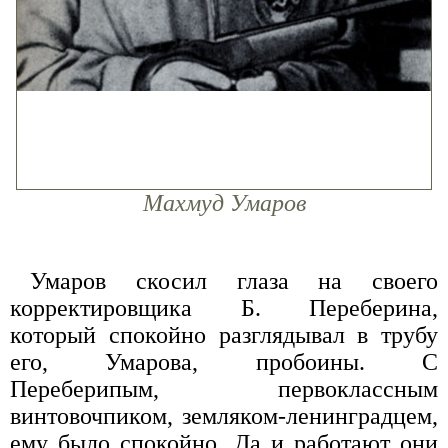
Махмуд Умаров
Умаров скосил глаза на своего
корректировщика Б. Переберина,
который спокойно разглядывал в трубу
его, Умарова, пробоины. С
Переберипым, первоклассным
винтовочпиком, земляком-ленинградцем,
ему было спокойно. Да и работают они