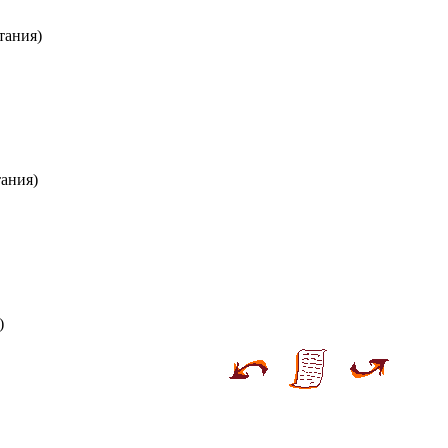
тания)
ания)
)