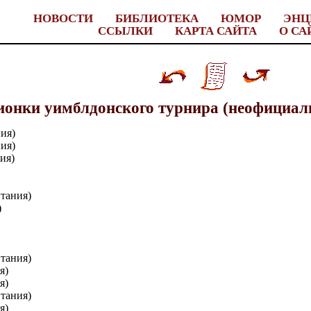
НОВОСТИ
БИБЛИОТЕКА
ЮМОР
ЭНЦ
ССЫЛКИ
КАРТА САЙТА
О СА
онки уимблдонского турнира (неофициаль
ия)
ия)
ия)
итания)
)
итания)
я)
я)
итания)
я)