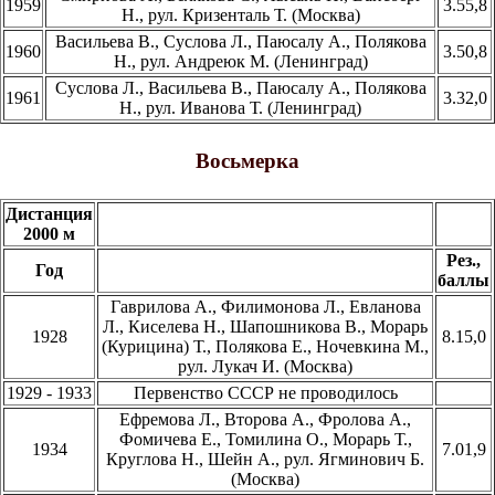
1959
3.55,8
Н., рул. Кризенталь Т. (Москва)
Васильева В., Суслова Л., Паюсалу А., Полякова
1960
3.50,8
Н., рул. Андреюк М. (Ленинград)
Суслова Л., Васильева В., Паюсалу A., Полякова
1961
3.32,0
Н., рул. Иванова Т. (Ленинград)
Восьмерка
Дистанция
2000 м
Рез.,
Год
баллы
Гаврилова А., Филимонова Л., Евланова
Л., Киселева Н., Шапошникова B., Морарь
1928
8.15,0
(Курицина) Т., Полякова Е., Ночевкина М.,
рул. Лукач И. (Москва)
1929 - 1933
Первенство СССР не проводилось
Ефремова Л., Второва А., Фролова А.,
Фомичева Е., Томилина О., Морарь Т.,
1934
7.01,9
Круглова Н., Шейн А., рул. Ягминович Б.
(Москва)