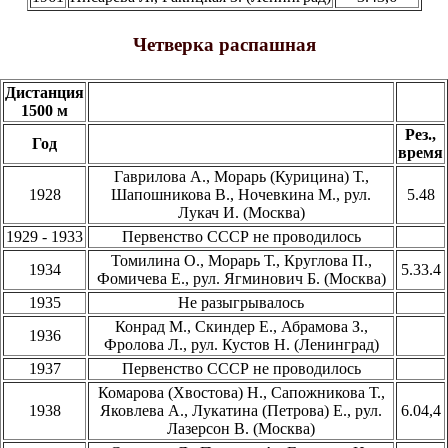
Четверка распашная
Дистанция
1500 м
Рез.,
Год
время
Гаврилова А., Морарь (Курицина) Т.,
1928
Шапошникова В., Ночевкина М., рул.
5.48
Лукач И. (Москва)
1929 - 1933
Первенство СССР не проводилось
Томилина О., Морарь Т., Круглова П.,
1934
5.33.4
Фомичева Е., рул. Ягминович Б. (Москва)
1935
Не разыгрывалось
Конрад М., Скиндер Е., Абрамова З.,
1936
Фролова Л., рул. Кустов Н. (Ленинград)
1937
Первенство СССР не проводилось
Комарова (Хвостова) Н., Сапожникова Т.,
1938
Яковлева А., Лукатина (Петрова) Е., рул.
6.04,4
Лазерсон В. (Москва)