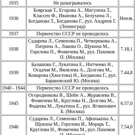
1935
Не разыгрывалось
Боярская Т., Егорова А., Мигулина Т.,
Классен Ф., Иванова А., Белухина Л.,
1936
Неизв.
Богданова Т., Богданова Г., рул. Андреев Г.
(Ленинград)
1937
Первенство СССР не проводилось
Сударева Л., Семенова П., Четверикова А.,
Патрина А., Лакова О., Щукина М.,
1938
7.18,1
Горелова П., Фомичева М., рул. Пахомов
П. (Москва)
Балашова Г., Лукатина Е., Нитченко Н.,
Осадчая М., Яковлева А., Долгова М.,
1939
7.44,8
Комарова (Хвостова) Н., Богданова Г., рул.
Барановский Ю. (Москва)
1940 - 1944
Первенство СССР не проводилось
Огородникова В., Шейн А., Журавлева В.,
Фомичева М., Круглова Н., Долгова М.,
1945
6.57,0
Фадеева М., Лукатина Е., рул. Ягминович
Б. (Москва)
Сударева Л., Семенова П., Афонькина А.,
Щукина М., Горелова И., Морарь Т.,
1946
7.54,0
Круглова Н., Фомичева М., рул. Пахомов
П. (Москва)