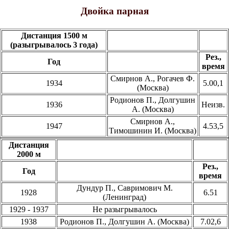
Двойка парная
Дистанция 1500 м
(разыгрывалось 3 года)
Рез.,
Год
время
Смирнов А., Рогачев Ф.
1934
5.00,1
(Москва)
Родионов П., Долгушин
1936
Неизв.
А. (Москва)
Смирнов А.,
1947
4.53,5
Тимошинин И. (Москва)
Дистанция
2000 м
Рез.,
Год
время
Дундур П., Савримович М.
1928
6.51
(Ленинград)
1929 - 1937
Не разыгрывалось
1938
Родионов П., Долгушин А. (Москва)
7.02,6