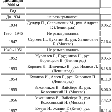
Дистанция
2000 м
Год
До 1934
не разыгрывалось
Дундур П., Савримович М., рул. Андреев
1934
8.06,2
Г. (Ленинград)
1936 - 1946
Не разыгрывалось
Сергеев П., Лукатин В., рул. Ягминович
1947
7.16,4
Б. (Москва)
1949 - 1951
Не разыгрывалось
Журавлев Г., Прудников Н., рул.
1952
8.05,6
Лоренцсон В. (Ленинград)
Королев Л., Шевченко В., рул. Иванов Л.
1953
8.18,6
(Ленинград)
Куликов И., Асеев Г., рул. Кирсанов П.
1954
8.11,8
(Ленинград)
Законников В., Вайсберг В., рул.
1955
8.06,0
Колосовский Н. (Москва)
Законников В., Вайсберг В., рул.
1956
7.42,0
Колосовский Н. (Москва)
Емчук И., Жилин Г. (Киев), рул.
1957
8.11,4