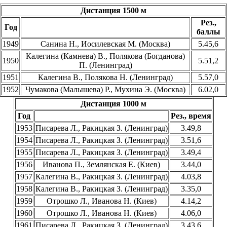
Дистанция 1500 м
Рез.,
Год
баллы
1949
Санина Н., Иосилевская М. (Москва)
5.45,6
Калегина (Камнева) В., Полякова (Богданова)
1950
5.51,2
П. (Ленинград)
1951
Калегина В., Полякова Н. (Ленинград)
5.57,0
1952
Чумакова (Малышева) Р., Мухина Э. (Москва)
6.02,0
Дистанция 1000 м
Год
Рез., время
1953
Писарева Л., Ракицкая З. (Ленинград)
3.49,8
1954
Писарева Л., Ракицкая З. (Ленинград)
3.51,6
1955
Писарева Л., Ракицкая З. (Ленинград)
3.49,4
1956
Иванова П., Землянская Е. (Киев)
3.44,0
1957
Калегина В., Ракицкая З. (Ленинград)
4.03,8
1958
Калегина В., Ракицкая З. (Ленинград)
3.35,0
1959
Отрошко Л., Иванова Н. (Киев)
4.14,2
1960
Отрошко Л., Иванова Н. (Киев)
4.06,0
1961
Писарева Л., Ракицкая З. (Ленинград)
3.43,6