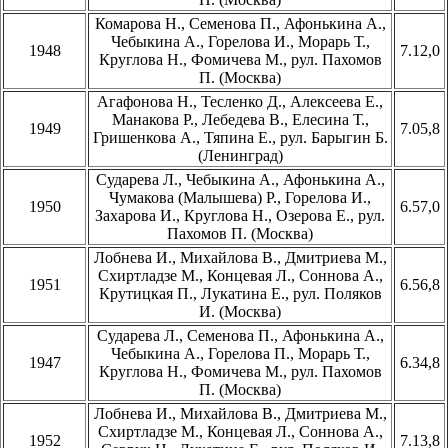
Комарова Н., Семенова П., Афонькина А.,
Чебыкина А., Горелова И., Морарь Т.,
1948
7.12,0
Круглова Н., Фомичева М., рул. Пахомов
П. (Москва)
Агафонова Н., Тесленко Д., Алексеева Е.,
Манакова Р., Лебедева В., Елесина Т.,
1949
7.05,8
Гришенкова А., Тяпина Е., рул. Барыгин Б.
(Ленинград)
Сударева Л., Чебыкина А., Афонькина А.,
Чумакова (Малышева) Р., Горелова И.,
1950
6.57,0
Захарова И., Круглова Н., Озерова Е., рул.
Пахомов П. (Москва)
Лобнева И., Михайлова В., Дмитриева М.,
Схиртладзе М., Концевая Л., Соннова А.,
1951
6.56,8
Крутицкая П., Лукатина Е., рул. Поляков
И. (Москва)
Сударева Л., Семенова П., Афонькина А.,
Чебыкина А., Горелова П., Морарь Т.,
1947
6.34,8
Круглова Н., Фомичева М., рул. Пахомов
П. (Москва)
Лобнева И., Михайлова В., Дмитриева М.,
Схиртладзе М., Концевая Л., Соннова А.,
1952
7.13,8