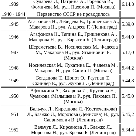
Сударева Л., Патрина А., Горелова И.,
1939
6.14,8
Фомичева М., рул. Пахомов П. (Москва)
1940 - 1944
Первенство СССР не проводилось
Агафонова Н., Лебедева В., Гришенкова А.,
1945
5.39,0
Макарова Н., рул. Андреев Г. (Ленинград)
Агафонова Н., Тяпина Е., Гришенкова А.,
1946
5.44,0
Макарова Н., рул. Барыгин Б. (Ленинград)
Шереметьева В., Иосилевская М., Фадеева
1947
М., Макарова Н., рул. Ягминович Б.
5.17,0
(Москва)
Иосилевская М., Лукатина Е., Фадеева М.,
1948
5.44,2
Макарова Н., рул. Санин П. (Москва)
Богданова Т., Шопот О., Раутиан Т.,
1949
5.44,8
Скиндер Е., рул. Жуков Л. (Ленинград)
Афонькина А., Захарова И., Круглова Н.,
1950
Чумакова (Малышева) Р., рул. Пахомов П.
5.45,0
(Москва)
Вальчук Л., Кирсанова Л. (Костюченкова)
1951
Л., Блажко Л., Морозова (Денисова) Н., рул.
5.45,2
Савримович В. (Ленинград)
Вальчук Л., Кирсанова Л., Блажко Л.,
1952
5.34,4
Морозова Н., рул. Бречко Б. (Ленинград)