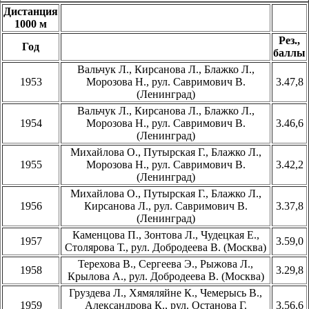
Дистанция
1000 м
Рез.,
Год
баллы
Вальчук Л., Кирсанова Л., Блажко Л.,
1953
Морозова Н., рул. Савримович В.
3.47,8
(Ленинград)
Вальчук Л., Кирсанова Л., Блажко Л.,
1954
Морозова Н., рул. Савримович В.
3.46,6
(Ленинград)
Михайлова О., Путырская Г., Блажко Л.,
1955
Морозова Н., рул. Савримович В.
3.42,2
(Ленинград)
Михайлова О., Путырская Г., Блажко Л.,
1956
Кирсанова Л., рул. Савримович В.
3.37,8
(Ленинград)
Каменцова П., Зонтова Л., Чудецкая Е.,
1957
3.59,0
Столярова Т., рул. Добродеева В. (Москва)
Терехова В., Сергеева Э., Рыжова Л.,
1958
3.29,8
Крылова А., рул. Добродеева В. (Москва)
Груздева Л., Хямяляйне К., Чемерысь В.,
1959
Александрова К., рул. Останова Г.
3.56,6