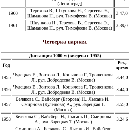
(Ленинград)
Терехова В., Шкункова Н., Сергеева Э.,
1960
3.47,0
Шаманова Н., рул. Тимофеева В. (Москва)
Шкункова Н., Терехова В., Сергеева Э.,
1961
3.39,0
Шаманова Н., рул. Тимофеева В. (Москва)
Четверка парная.
Дистанция 1000 м (введена с 1955)
Рез.,
Год
время
Чудецкая Е., Зонтова Л., Копылова Г., Трошенкова
1955
3.44,0
Л., рул. Добродеева В. (Москва)
Чудецкая Е., Зонтова Л., Копылова Г., Трошенкова
1956
3.44,0
Л., рул. Добродеева В. (Москва)
Белякова С., Вайсберг (Егорова) Н., Лысань И.,
1957
Смирнова (Кулешова) А., рул. Зарецкая Т.
3.55,0
(Москва)
Белякова С., Вайсберг Н., Лысань П., Смирнова
1958
3.24,6
А., рул. Зарецкая Т. (Москва)
Смирнова А., Белякова С., Лысань И., Вайсберг