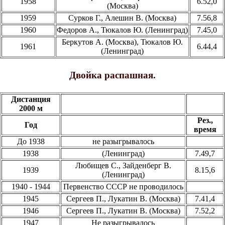
1958
6.52,0
(Москва)
1959
Сурков Г., Алешин В. (Москва)
7.56,8
1960
Федоров А., Тюкалов Ю. (Ленинград)
7.45,0
Беркутов А. (Москва), Тюкалов Ю.
1961
6.44,4
(Ленинград)
Двойка распашная.
Дистанция
2000 м
Рез.,
Год
время
До 1938
не разыгрывалось
1938
(Ленинград)
7.49,7
Любищев С., Зайденберг В.
1939
8.15,6
(Ленинград)
1940 - 1944
Первенство СССР не проводилось
1945
Сергеев П., Лукатин В. (Москва)
7.41,4
1946
Сергеев П., Лукатин В. (Москва)
7.52,2
1947
Не разыгрывалось