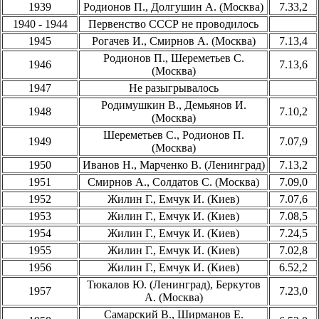
1939
Родионов П., Долгушин А. (Москва)
7.33,2
1940 - 1944
Первенство СССР не проводилось
1945
Рогачев И., Смирнов А. (Москва)
7.13,4
Родионов П., Шереметьев С.
1946
7.13,6
(Москва)
1947
Не разыгрывалось
Родимушкин В., Демьянов И.
1948
7.10,2
(Москва)
Шереметьев С., Родионов П.
1949
7.07,9
(Москва)
1950
Иванов Н., Марченко В. (Ленинград)
7.13,2
1951
Смирнов А., Солдатов С. (Москва)
7.09,0
1952
Жилин Г., Емчук И. (Киев)
7.07,6
1953
Жилин Г., Емчук И. (Киев)
7.08,5
1954
Жилин Г., Емчук И. (Киев)
7.24,5
1955
Жилин Г., Емчук И. (Киев)
7.02,8
1956
Жилин Г., Емчук И. (Киев)
6.52,2
Тюкалов Ю. (Ленинград), Беркутов
1957
7.23,0
А. (Москва)
Самарский В., Ширманов Е.