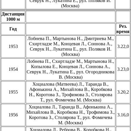
Севрук Н., Лукатина Е., рул. Поляков И.
(Москва)
Дистанция
1000 м
Рез.
Год
время
Лобнева П., Мартынова Н., Дмитриева М.,
Схиртладзе М., Концевая Л., Соннова А.,
1953
3.22,0
Севрук Н., Лукатина Е., рул. Поляков И.
(Москва)
Лобнева П., Схиртладзе М., Мартынова Н.,
Копылова Е., Концевая Л., Соннова А.,
1954
3.23,0
Севрук Н., Лукатина Е., рул. Огородникова
В. (Москва)
Хоциалова (Матвеева) Л., Таранда В.,
Афонькина А., Михайлова В., Коробкова
1955
3.20,2
Н., Коротова З., Трофимова З., Столярова
Т., рул. Фомичева М. (Москва)
Хоциалова Л., Таранда В., Афонькина А.,
Михайлова В., Коробкова Н., Трофимова З.,
1956
3.16,0
Коротова З., Столярова Т., рул. Фомичева
М. (Москва)
Хоциалова Л., Реброва В., Коробкова Н.,