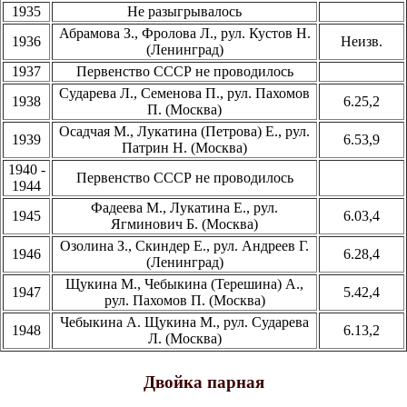
1935
Не разыгрывалось
Абрамова З., Фролова Л., рул. Кустов Н.
1936
Неизв.
(Ленинград)
1937
Первенство СССР не проводилось
Сударева Л., Семенова П., рул. Пахомов
1938
6.25,2
П. (Москва)
Осадчая М., Лукатина (Петрова) Е., рул.
1939
6.53,9
Патрин Н. (Москва)
1940 -
Первенство СССР не проводилось
1944
Фадеева М., Лукатина Е., рул.
1945
6.03,4
Ягминович Б. (Москва)
Озолина З., Скиндер Е., рул. Андреев Г.
1946
6.28,4
(Ленинград)
Щукина М., Чебыкина (Терешина) А.,
1947
5.42,4
рул. Пахомов П. (Москва)
Чебыкина А. Щукина М., рул. Сударева
1948
6.13,2
Л. (Москва)
Двойка парная