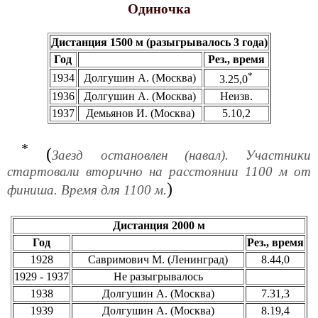
Одиночка
Дистанция 1500 м (разыгрывалось 3 года)
Год
Рез., время
*
1934
Долгушин А. (Москва)
3.25,0
1936
Долгушин А. (Москва)
Неизв.
1937
Демьянов И. (Москва)
5.10,2
*
(
Заезд остановлен (навал). Участники
стартовали вторично на расстоянии 1100 м от
)
финиша. Время для 1100 м.
Дистанция 2000 м
Год
Рез., время
1928
Савримович М. (Ленинград)
8.44,0
1929 - 1937
Не разыгрывалось
1938
Долгушин А. (Москва)
7.31,3
1939
Долгушин А. (Москва)
8.19,4