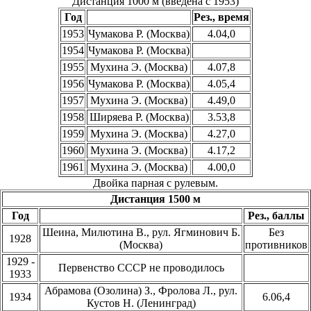
Дистанция 1000 м (введена с 1953)
Год
Рез., время
1953
Чумакова Р. (Москва)
4.04,0
1954
Чумакова Р. (Москва)
1955
Мухина Э. (Москва)
4.07,8
1956
Чумакова Р. (Москва)
4.05,4
1957
Мухина Э. (Москва)
4.49,0
1958
Ширяева Р. (Москва)
3.53,8
1959
Мухина Э. (Москва)
4.27,0
1960
Мухина Э. (Москва)
4.17,2
1961
Мухина Э. (Москва)
4.00,0
Двойка парная с рулевым.
Дистанция 1500 м
Год
Рез., баллы
Шеина, Милютина В., рул. Ягминович Б.
Без
1928
(Москва)
противников
1929 -
Первенство СССР не проводилось
1933
Абрамова (Озолина) З., Фролова Л., рул.
1934
6.06,4
Кустов Н. (Ленинград)