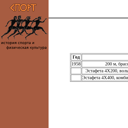
Год
1958
200 м, брас
Эстафета 4Х200, вол
Эстафета 4X400, комб