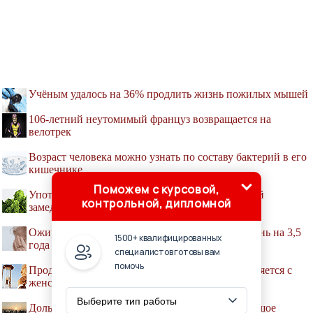
Учёным удалось на 36% продлить жизнь пожилых мышей
106-летний неутомимый француз возвращается на
велотрек
Возраст человека можно узнать по составу бактерий в его
кишечнике
Поможем с курсовой,
Употребление в пищу зеленых листовых овощей
контрольной, дипломной
замедляет старение мозга
Ожирение в пожилом возрасте укорачивает жизнь на 3,5
1500+ квалифицированных
года
специалистов готовы вам
помочь
Продолжительность жизни мужчин скоро сравняется с
женской
Дольше остальных живут люди, у которых большое